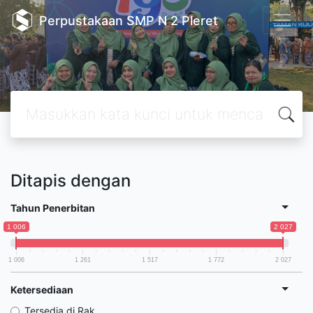
Perpustakaan SMP N 2 Pleret
Ditapis dengan
Tahun Penerbitan
1 006
2 027
1 006
1 261
1 517
1 772
2 027
Ketersediaan
Tersedia di Rak