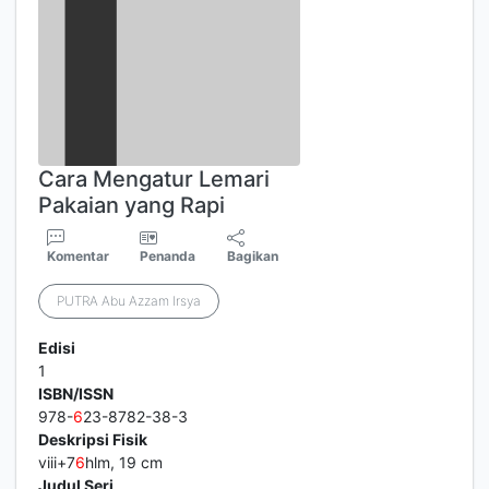
Cara Mengatur Lemari
Pakaian yang Rapi
Komentar
Penanda
Bagikan
PUTRA Abu Azzam Irsya
Edisi
1
ISBN/ISSN
978-
6
23-8782-38-3
Deskripsi Fisik
viii+7
6
hlm, 19 cm
Judul Seri