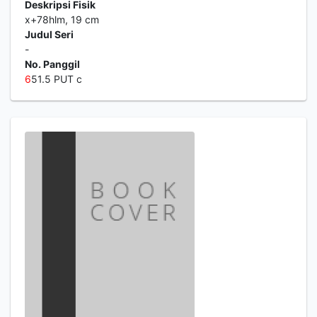
Deskripsi Fisik
x+78hlm, 19 cm
Judul Seri
-
No. Panggil
6
51.5 PUT c