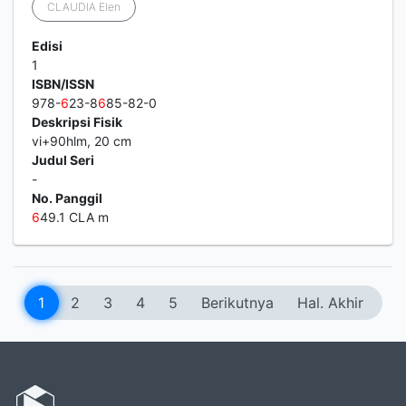
CLAUDIA Elen
Edisi
1
ISBN/ISSN
978-
6
23-8
6
85-82-0
Deskripsi Fisik
vi+90hlm, 20 cm
Judul Seri
-
No. Panggil
6
49.1 CLA m
1
2
3
4
5
Berikutnya
Hal. Akhir