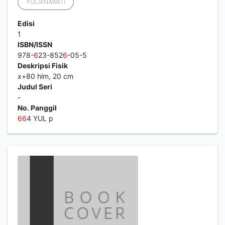
YULIANAWATI
Edisi
1
ISBN/ISSN
978-
6
23-852
6
-05-5
Deskripsi Fisik
x+80 hlm, 20 cm
Judul Seri
-
No. Panggil
6
6
4 YUL p