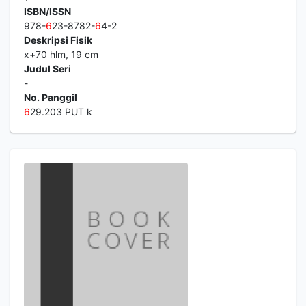
ISBN/ISSN
978-
6
23-8782-
6
4-2
Deskripsi Fisik
x+70 hlm, 19 cm
Judul Seri
-
No. Panggil
6
29.203 PUT k