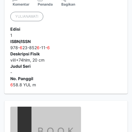
Komentar
Penanda
Bagikan
YULIANAWATI
Edisi
1
ISBN/ISSN
978-
6
23-852
6
-11-
6
Deskripsi Fisik
viII+74hlm, 20 cm
Judul Seri
-
No. Panggil
6
58.8 YUL m