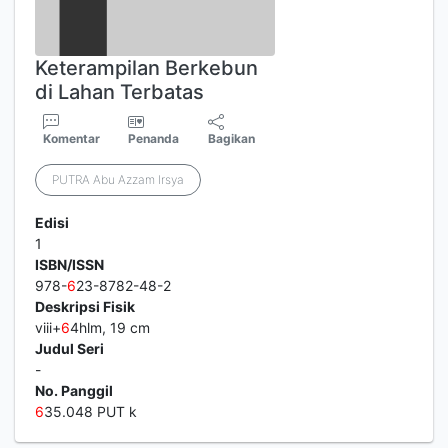
Keterampilan Berkebun
di Lahan Terbatas
Komentar
Penanda
Bagikan
PUTRA Abu Azzam Irsya
Edisi
1
ISBN/ISSN
978-
6
23-8782-48-2
Deskripsi Fisik
viii+
6
4hlm, 19 cm
Judul Seri
-
No. Panggil
6
35.048 PUT k