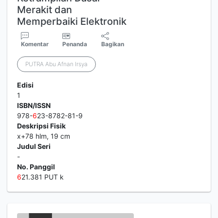
Merakit dan
Memperbaiki Elektronik
Komentar
Penanda
Bagikan
PUTRA Abu Afnan Irsya
Edisi
1
ISBN/ISSN
978-
6
23-8782-81-9
Deskripsi Fisik
x+78 hlm, 19 cm
Judul Seri
-
No. Panggil
6
21.381 PUT k