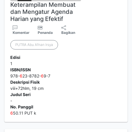
Keterampilan Membuat
dan Mengatur Agenda
Harian yang Efektif
Komentar
Penanda
Bagikan
PUTRA Abu Afnan Irsya
Edisi
1
ISBN/ISSN
978-
6
23-8782-
6
9-7
Deskripsi Fisik
viii+72hlm, 19 cm
Judul Seri
-
No. Panggil
6
50.11 PUT k