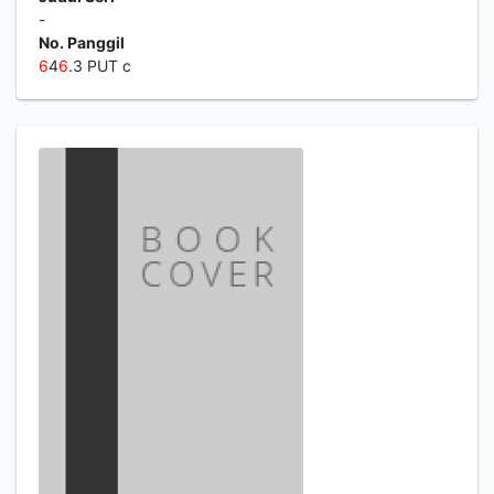
-
No. Panggil
6
4
6
.3 PUT c