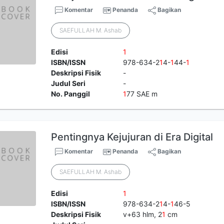
Komentar
Penanda
Bagikan
SAEFULLAH M. Ashab
Edisi
1
ISBN/ISSN
978-634-2
1
4-
1
44-
1
Deskripsi Fisik
-
Judul Seri
-
No. Panggil
1
77 SAE m
Pentingnya Kejujuran di Era Digital
Komentar
Penanda
Bagikan
SAEFULLAH M. Ashab
Edisi
1
ISBN/ISSN
978-634-2
1
4-
1
46-5
Deskripsi Fisik
v+63 hlm, 2
1
cm