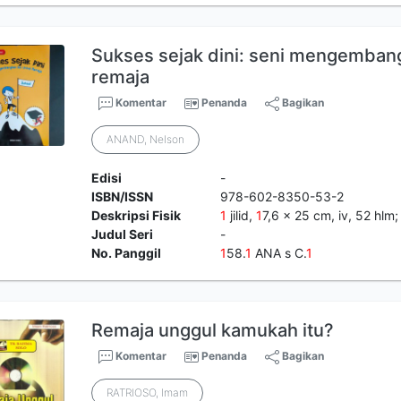
Sukses sejak dini: seni mengembang
remaja
Komentar
Penanda
Bagikan
ANAND, Nelson
Edisi
-
ISBN/ISSN
978-602-8350-53-2
Deskripsi Fisik
1
jilid,
1
7,6 x 25 cm, iv, 52 hlm; 
Judul Seri
-
No. Panggil
1
58.
1
ANA s C.
1
Remaja unggul kamukah itu?
Komentar
Penanda
Bagikan
RATRIOSO, Imam