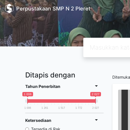
Perpustakaan SMP N 2 Pleret
Ditapis dengan
Ditemuk
Tahun Penerbitan
1 006
2 027
1 006
1 261
1 517
1 772
2 027
Ketersediaan
Tersedia di Rak