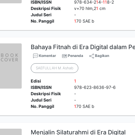
ISBN/ISSN
978-634-2
1
4-
1
1
8-2
Deskripsi Fisik
v+70 hlm,2
1
cm
Judul Seri
-
No. Panggil
1
70 SAE b
Bahaya Fitnah di Era Digital dalam P
Komentar
Penanda
Bagikan
SAEFULLAH M. Ashab
Edisi
1
ISBN/ISSN
978-623-8636-97-6
Deskripsi Fisik
-
Judul Seri
-
No. Panggil
1
70 SAE b
Menjalin Silaturahmi di Era Digital