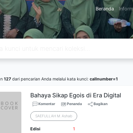
Beranda
Inform
an
127
dari pencarian Anda melalui kata kunci:
callnumber=1
Bahaya Sikap Egois di Era Digital
Komentar
Penanda
Bagikan
SAEFULLAH M. Ashab
Edisi
1