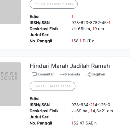
PUTRA Abu Azzam Irsya
Edisi
1
ISBN/ISSN
978-623-8782-45-
1
Deskripsi Fisik
xii+68hlm,
1
9 cm
Judul Seri
-
No. Panggil
1
58.
1
PUT c
Hindari Marah Jadilah Ramah
Komentar
Penanda
Bagikan
SAEFULLAH M. Ashab
Edisi
-
ISBN/ISSN
978-634-2
1
4-
1
25-0
Deskripsi Fisik
v+69 hal,
1
4,8x2
1
cm
Judul Seri
-
No. Panggil
1
52.47 SAE h