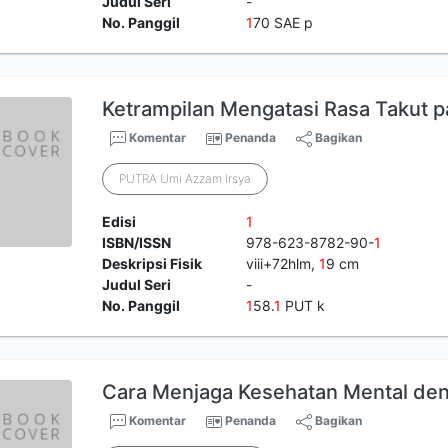
Judul Seri
-
No. Panggil
1
70 SAE p
Ketrampilan Mengatasi Rasa Takut p
Komentar
Penanda
Bagikan
PUTRA Umi Azzam Irsya
Edisi
1
ISBN/ISSN
978-623-8782-90-
1
Deskripsi Fisik
viii+72hlm,
1
9 cm
Judul Seri
-
No. Panggil
1
58.
1
PUT k
Cara Menjaga Kesehatan Mental den
Komentar
Penanda
Bagikan