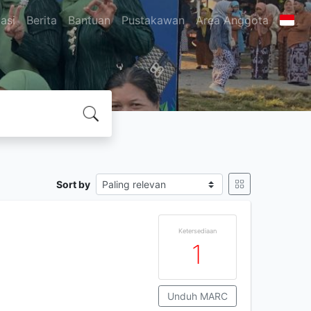
asi
Berita
Bantuan
Pustakawan
Area Anggota
Sort by
Ketersediaan
1
Unduh MARC