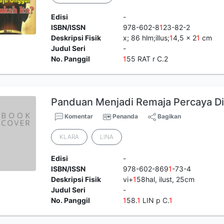
Edisi
-
ISBN/ISSN
978-602-8
1
23-82-2
Deskripsi Fisik
x; 86 hlm;illus;
1
4,5 x 2
1
cm
Judul Seri
-
No. Panggil
1
55 RAT r C.2
Panduan Menjadi Remaja Percaya Di
Komentar
Penanda
Bagikan
KLARA
LINA
Edisi
-
ISBN/ISSN
978-602-869
1
-73-4
Deskripsi Fisik
vi+
1
58hal, ilust, 25cm
Judul Seri
-
No. Panggil
1
58.
1
LIN p C.
1