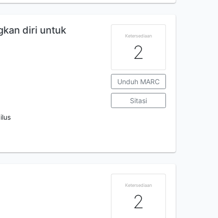
kan diri untuk
Ketersediaan
2
Unduh MARC
Sitasi
ilus
Ketersediaan
2