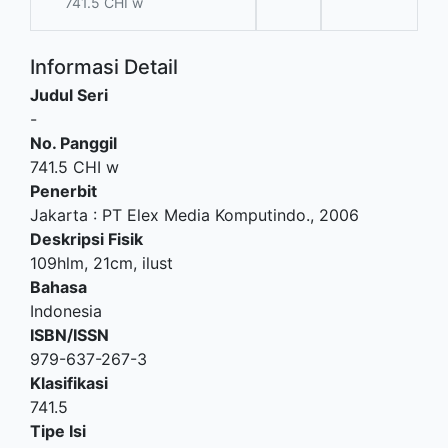
741.5 CHI w
Informasi Detail
Judul Seri
-
No. Panggil
741.5 CHI w
Penerbit
Jakarta
:
PT Elex Media Komputindo
.,
2006
Deskripsi Fisik
109hlm, 21cm, ilust
Bahasa
Indonesia
ISBN/ISSN
979-637-267-3
Klasifikasi
741.5
Tipe Isi