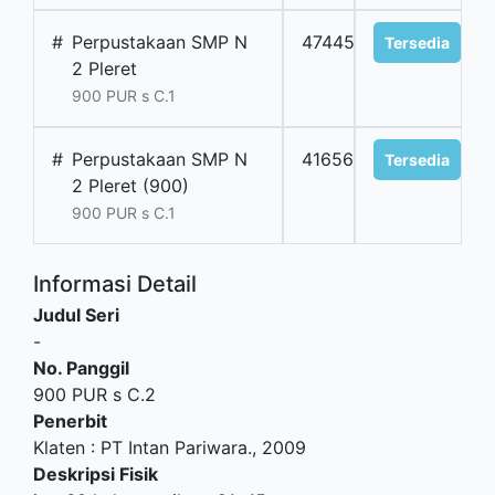
#
Perpustakaan SMP N
47445
Tersedia
2 Pleret
900 PUR s C.1
#
Perpustakaan SMP N
41656
Tersedia
2 Pleret (900)
900 PUR s C.1
Informasi Detail
Judul Seri
-
No. Panggil
900 PUR s C.2
Penerbit
Klaten
:
PT Intan Pariwara
.,
2009
Deskripsi Fisik