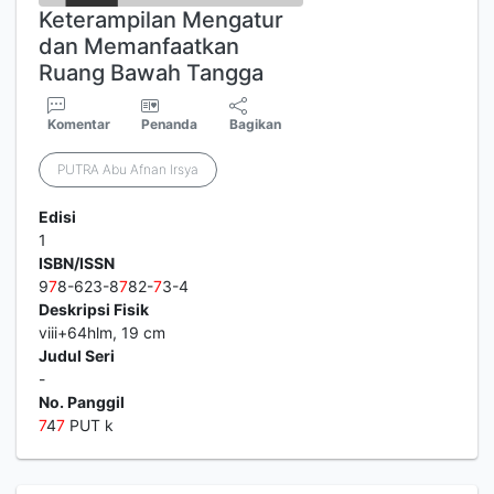
Keterampilan Mengatur
dan Memanfaatkan
Ruang Bawah Tangga
Komentar
Penanda
Bagikan
PUTRA Abu Afnan Irsya
Edisi
1
ISBN/ISSN
9
7
8-623-8
7
82-
7
3-4
Deskripsi Fisik
viii+64hlm, 19 cm
Judul Seri
-
No. Panggil
7
4
7
PUT k