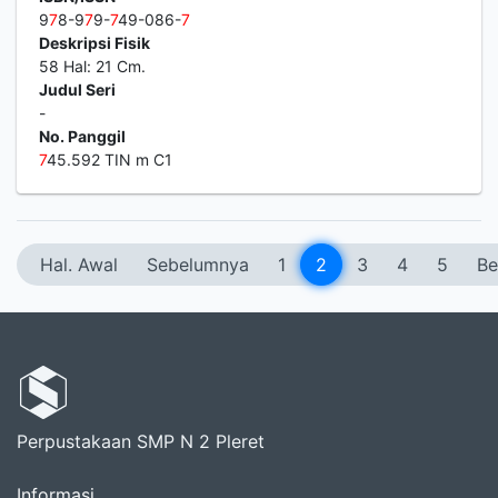
9
7
8-9
7
9-
7
49-086-
7
Deskripsi Fisik
58 Hal: 21 Cm.
Judul Seri
-
No. Panggil
7
45.592 TIN m C1
Hal. Awal
Sebelumnya
1
2
3
4
5
Be
Perpustakaan SMP N 2 Pleret
Informasi