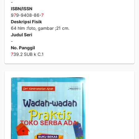
-
ISBN/ISSN
9
7
9-9408-86-
7
Deskripsi Fisik
64 hlm :foto, gambar ;21 cm.
Judul Seri
-
No. Panggil
7
39.2 SUB k C.1