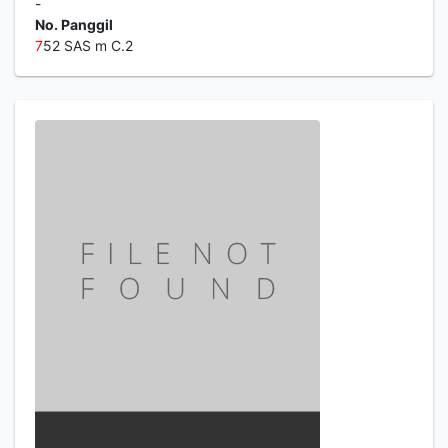
-
No. Panggil
7
52 SAS m C.2