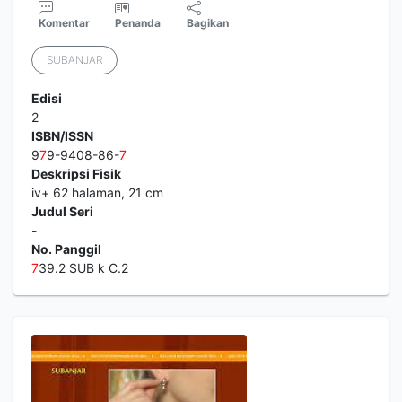
Komentar
Penanda
Bagikan
SUBANJAR
Edisi
2
ISBN/ISSN
9
7
9-9408-86-
7
Deskripsi Fisik
iv+ 62 halaman, 21 cm
Judul Seri
-
No. Panggil
7
39.2 SUB k C.2