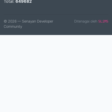
Total:
649682
© 2026 — Senayan Developer
Ditenagai oleh
SLiMS
Community