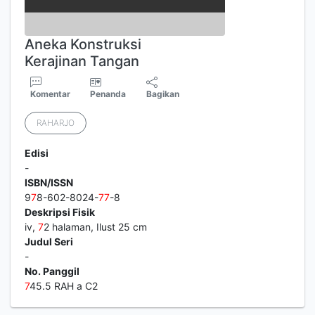
Aneka Konstruksi
Kerajinan Tangan
Komentar
Penanda
Bagikan
RAHARJO
Edisi
-
ISBN/ISSN
9
7
8-602-8024-
7
7
-8
Deskripsi Fisik
iv,
7
2 halaman, Ilust 25 cm
Judul Seri
-
No. Panggil
7
45.5 RAH a C2