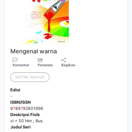
Mengenal warna
Komentar
Penanda
Bagikan
SASTRA, Rantinah
Edisi
-
ISBN/ISSN
9
7
89
7
92801996
Deskripsi Fisik
vi + 50 hlm.; illus.
Judul Seri