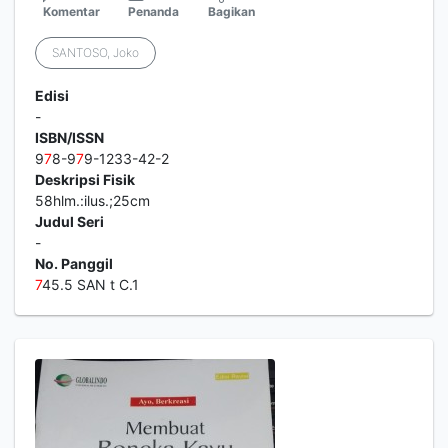
Komentar
Penanda
Bagikan
SANTOSO, Joko
Edisi
-
ISBN/ISSN
9
7
8-9
7
9-1233-42-2
Deskripsi Fisik
58hlm.:ilus.;25cm
Judul Seri
-
No. Panggil
7
45.5 SAN t C.1