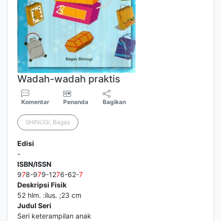
Wadah-wadah praktis
Komentar
Penanda
Bagikan
SHINUGI, Bagas
Edisi
-
ISBN/ISSN
9
7
8-9
7
9-12
7
6-62-
7
Deskripsi Fisik
52 hlm. :ilus. ;23 cm
Judul Seri
Seri keterampilan anak