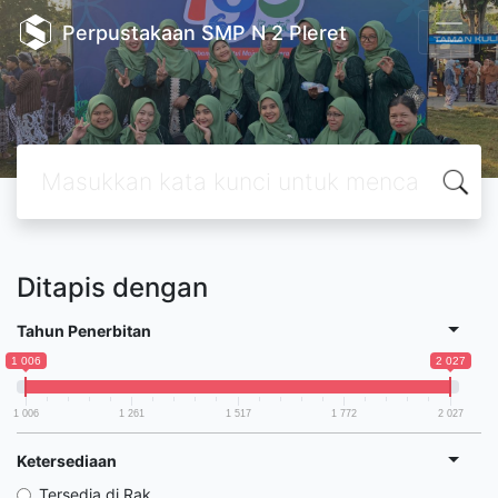
Perpustakaan SMP N 2 Pleret
Ditapis dengan
Tahun Penerbitan
1 006
2 027
1 006
1 261
1 517
1 772
2 027
Ketersediaan
Tersedia di Rak