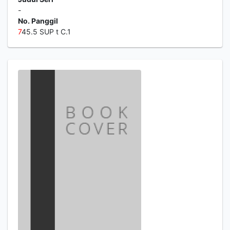
-
No. Panggil
7
45.5 SUP t C.1