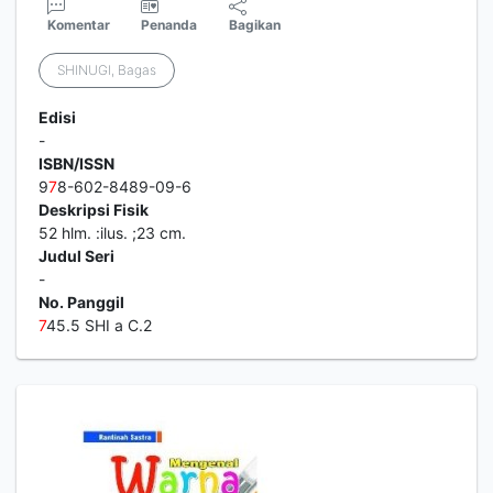
Komentar
Penanda
Bagikan
SHINUGI, Bagas
Edisi
-
ISBN/ISSN
9
7
8-602-8489-09-6
Deskripsi Fisik
52 hlm. :ilus. ;23 cm.
Judul Seri
-
No. Panggil
7
45.5 SHI a C.2