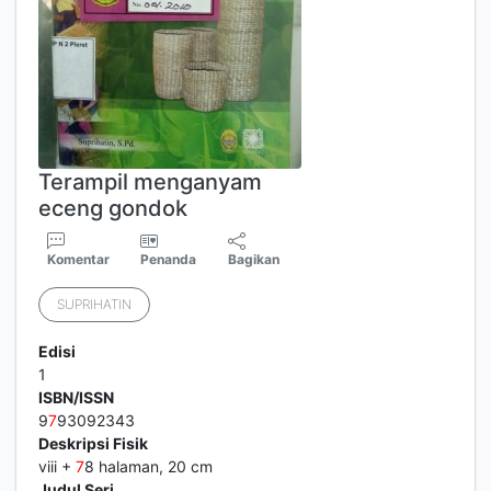
Terampil menganyam
eceng gondok
Komentar
Penanda
Bagikan
SUPRIHATIN
Edisi
1
ISBN/ISSN
9
7
93092343
Deskripsi Fisik
viii +
7
8 halaman, 20 cm
Judul Seri