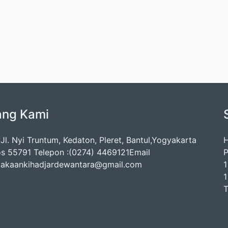
ang Kami
Jl. Nyi Truntum, Kedaton, Pleret, Bantul,Yogyakarta
H
s 55791 Telepon :(0274) 4469121Email
P
takaankihadjardewantara@gmail.com
1
1
T